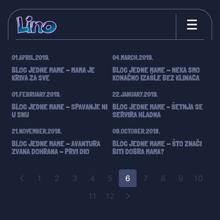
Roditelji za 5
01.APRIL.2019.
04.MARCH.2019.
BLOG JEDNE MAME - MAMA JE
BLOG JEDNE MAME - NEKA SMO
KRIVA ZA SVE
KONAČNO IZAŠLE BEZ KLINACA
01.FEBRUARY.2019.
22.JANUARY.2019.
BLOG JEDNE MAME - SPAVANJE NI
BLOG JEDNE MAME – ŠETNJA SE
U SNU
SERVIRA HLADNA
21.NOVEMBER.2018.
09.OCTOBER.2018.
BLOG JEDNE MAME - AVANTURA
BLOG JEDNE MAME - ŠTO ZNAČI
ZVANA DOHRANA - PRVI DIO
BITI DOBRA MAMA?
1
2
3
4
5
6
7
8
9
10
11
12