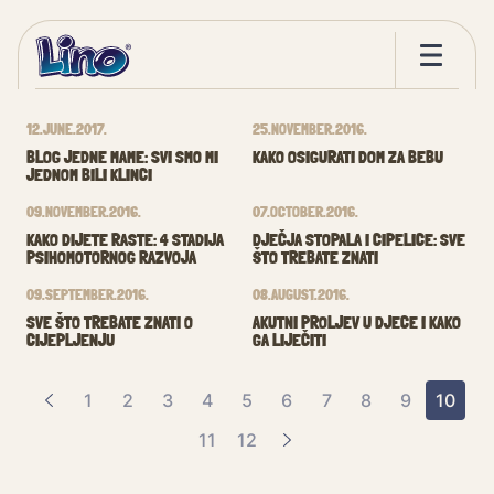
Roditelji za 5
12.JUNE.2017.
25.NOVEMBER.2016.
BLOG JEDNE MAME: SVI SMO MI
KAKO OSIGURATI DOM ZA BEBU
JEDNOM BILI KLINCI
09.NOVEMBER.2016.
07.OCTOBER.2016.
KAKO DIJETE RASTE: 4 STADIJA
DJEČJA STOPALA I CIPELICE: SVE
PSIHOMOTORNOG RAZVOJA
ŠTO TREBATE ZNATI
09.SEPTEMBER.2016.
08.AUGUST.2016.
SVE ŠTO TREBATE ZNATI O
AKUTNI PROLJEV U DJECE I KAKO
CIJEPLJENJU
GA LIJEČITI
1
2
3
4
5
6
7
8
9
10
11
12