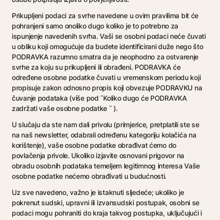
Prikupljeni podaci za svrhe navedene u ovim pravilima bit će
pohranjeni samo onoliko dugo koliko je to potrebno za
ispunjenje navedenih svrha. Vaši se osobni podaci neće čuvati
u obliku koji omogućuje da budete identificirani duže nego što
PODRAVKA razumno smatra da je neophodno za ostvarenje
svrhe za koju su prikupljeni ili obrađeni. PODRAVKA će
određene osobne podatke čuvati u vremenskom periodu koji
propisuje zakon odnosno propis koji obvezuje PODRAVKU na
čuvanje podataka (više pod ˝Koliko dugo će PODRAVKA
zadržati vaše osobne podatke ˝ ).
U slučaju da ste nam dali privolu (primjerice, pretplatili ste se
na naš newsletter, odabrali određenu kategoriju kolačića na
korištenje), vaše osobne podatke obrađivat ćemo do
povlačenja privole. Ukoliko izjavite osnovani prigovor na
obradu osobnih podataka temeljem legitimnog interesa Vaše
osobne podatke nećemo obrađivati u budućnosti.
Uz sve navedeno, važno je istaknuti sljedeće; ukoliko je
pokrenut sudski, upravni ili izvansudski postupak, osobni se
podaci mogu pohraniti do kraja takvog postupka, uključujući i