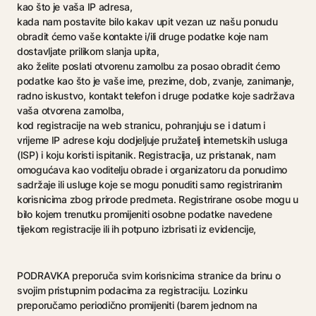
kao što je vaša IP adresa,
kada nam postavite bilo kakav upit vezan uz našu ponudu
obradit ćemo vaše kontakte i/ili druge podatke koje nam
dostavljate prilikom slanja upita,
ako želite poslati otvorenu zamolbu za posao obradit ćemo
podatke kao što je vaše ime, prezime, dob, zvanje, zanimanje,
radno iskustvo, kontakt telefon i druge podatke koje sadržava
vaša otvorena zamolba,
kod registracije na web stranicu, pohranjuju se i datum i
vrijeme IP adrese koju dodjeljuje pružatelj internetskih usluga
(ISP) i koju koristi ispitanik. Registracija, uz pristanak, nam
omogućava kao voditelju obrade i organizatoru da ponudimo
sadržaje ili usluge koje se mogu ponuditi samo registriranim
korisnicima zbog prirode predmeta. Registrirane osobe mogu u
bilo kojem trenutku promijeniti osobne podatke navedene
tijekom registracije ili ih potpuno izbrisati iz evidencije,
PODRAVKA preporuča svim korisnicima stranice da brinu o
svojim pristupnim podacima za registraciju. Lozinku
preporučamo periodično promijeniti (barem jednom na