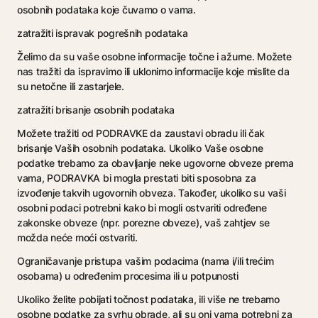
osobnih podataka koje čuvamo o vama.
zatražiti ispravak pogrešnih podataka
Želimo da su vaše osobne informacije točne i ažurne. Možete
nas tražiti da ispravimo ili uklonimo informacije koje mislite da
su netočne ili zastarjele.
zatražiti brisanje osobnih podataka
Možete tražiti od PODRAVKE da zaustavi obradu ili čak
brisanje Vaših osobnih podataka. Ukoliko Vaše osobne
podatke trebamo za obavljanje neke ugovorne obveze prema
vama, PODRAVKA bi mogla prestati biti sposobna za
izvođenje takvih ugovornih obveza. Također, ukoliko su vaši
osobni podaci potrebni kako bi mogli ostvariti određene
zakonske obveze (npr. porezne obveze), vaš zahtjev se
možda neće moći ostvariti.
Ograničavanje pristupa vašim podacima (nama i/ili trećim
osobama) u određenim procesima ili u potpunosti
Ukoliko želite pobijati točnost podataka, ili više ne trebamo
osobne podatke za svrhu obrade, ali su oni vama potrebni za