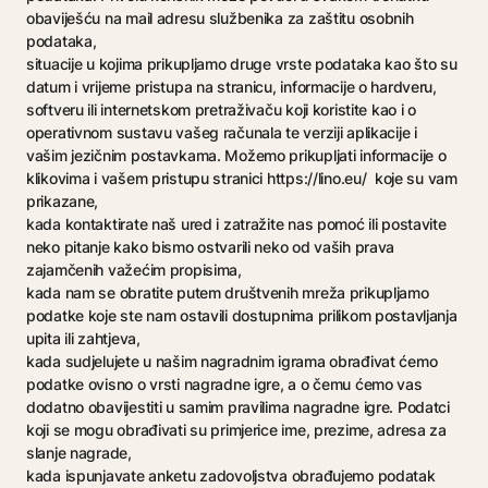
obaviješću na mail adresu službenika za zaštitu osobnih
podataka,
situacije u kojima prikupljamo druge vrste podataka kao što su
datum i vrijeme pristupa na stranicu, informacije o hardveru,
softveru ili internetskom pretraživaču koji koristite kao i o
operativnom sustavu vašeg računala te verziji aplikacije i
vašim jezičnim postavkama. Možemo prikupljati informacije o
klikovima i vašem pristupu stranici https://lino.eu/ koje su vam
prikazane,
kada kontaktirate naš ured i zatražite nas pomoć ili postavite
neko pitanje kako bismo ostvarili neko od vaših prava
zajamčenih važećim propisima,
kada nam se obratite putem društvenih mreža prikupljamo
podatke koje ste nam ostavili dostupnima prilikom postavljanja
upita ili zahtjeva,
kada sudjelujete u našim nagradnim igrama obrađivat ćemo
podatke ovisno o vrsti nagradne igre, a o čemu ćemo vas
dodatno obavijestiti u samim pravilima nagradne igre. Podatci
koji se mogu obrađivati su primjerice ime, prezime, adresa za
slanje nagrade,
kada ispunjavate anketu zadovoljstva obrađujemo podatak