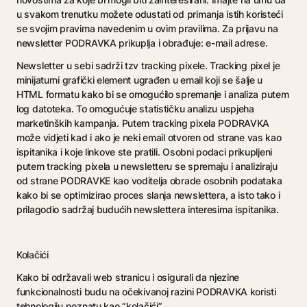
u svakom trenutku možete odustati od primanja istih koristeći
se svojim pravima navedenim u ovim pravilima. Za prijavu na
newsletter PODRAVKA prikuplja i obrađuje: e-mail adrese.
Newsletter u sebi sadrži tzv tracking pixele. Tracking pixel je
minijaturni grafički element ugrađen u email koji se šalje u
HTML formatu kako bi se omogućilo spremanje i analiza putem
log datoteka. To omogućuje statističku analizu uspjeha
marketinških kampanja. Putem tracking pixela PODRAVKA
može vidjeti kad i ako je neki email otvoren od strane vas kao
ispitanika i koje linkove ste pratili. Osobni podaci prikupljeni
putem tracking pixela u newsletteru se spremaju i analiziraju
od strane PODRAVKE kao voditelja obrade osobnih podataka
kako bi se optimizirao proces slanja newslettera, a isto tako i
prilagodio sadržaj budućih newslettera interesima ispitanika.
Kolačići
Kako bi održavali web stranicu i osigurali da njezine
funkcionalnosti budu na očekivanoj razini PODRAVKA koristi
tehnologiju poznatu kao “kolačići”.