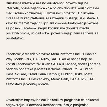
Društvena mreža je mjesto društvenog povezivanja na
internetu, online zajednica koja obično dopušta korisnicima da
međusobno komuniciraju u virtualnom prostoru. Društvena
mreža služi kao platforma za razmjenu mišljenja i iskustava, ili
kako bi Internet zajednici pružila osobne ili informacije vezane
za posao. Facebook svojim korisnicima dopušta izradu
privatnih profila, upload slika i povezivanje putem zahtjeva za
prijateljstvo.
Facebook je vlasništvo tvrtke Meta Platforms Inc., 1 Hacker
Way, Menlo Park, CA 94025, SAD. Ukoliko osoba koja se
koristi Facebookom živi izvan SAD-a ili Kanade, voditelj obrade
osobnih podataka je Meta Platforms Ireland Ltd., 4 Grand
Canal Square, Grand Canal Harbour, Dublin 2, Irska. Meta
Platforms Inc., 1 Hacker Way, Menlo Park, CA 94025, SAD
samostalni je voditelj obrade.
Otvaranjem https://lino.eu/ ispitanikov preglednik će prikazati
odgovarajuću Facebook komponentu što je posljedica