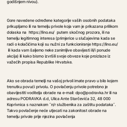
godišnjem nivou).
Gore navedene određene kategorije vaših osobnih podataka
prikupljamo ili na temelju privole koja vam je prikazana prilikom
dolaska na https://lino.eu/ putem skočnog prozora, ili na
temelju legitimnog interesa (primjerice u slučajevima kada se
radi o kolačićima koji su nužni za funkcioniranje https://lino.eu/
ili kada vam šaljemo neke zanimljive obavijesti ili/i ponude
akcija) ili kako bismo izvršili svoje obveze koje proizlaze iz
važećih propisa Republike Hrvatske.
Ako se obrada temelji na vašoj privoli imate pravo u bilo kojem
trenutku povući privolu. O povlačenju privole potrebno je
obavijestiti voditelja obrade na e-mail: dpo@podravka.hr ili na
adresu PODRAVKA d.d, Ulica Ante Starčevića 32, 48 000
Koprivnica s naznakom ˝n/r službenika za zaštitu podataka˝.
Takvo povlačenje neće utjecati na zakonitost obrade na
temelju privole prije njezina povlačenja