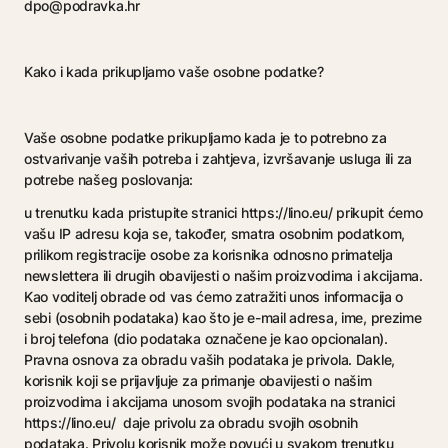
dpo@podravka.hr
Kako i kada prikupljamo vaše osobne podatke?
Vaše osobne podatke prikupljamo kada je to potrebno za
ostvarivanje vaših potreba i zahtjeva, izvršavanje usluga ili za
potrebe našeg poslovanja:
u trenutku kada pristupite stranici https://lino.eu/ prikupit ćemo
vašu IP adresu koja se, također, smatra osobnim podatkom,
prilikom registracije osobe za korisnika odnosno primatelja
newslettera ili drugih obavijesti o našim proizvodima i akcijama.
Kao voditelj obrade od vas ćemo zatražiti unos informacija o
sebi (osobnih podataka) kao što je e-mail adresa, ime, prezime
i broj telefona (dio podataka označene je kao opcionalan).
Pravna osnova za obradu vaših podataka je privola. Dakle,
korisnik koji se prijavljuje za primanje obavijesti o našim
proizvodima i akcijama unosom svojih podataka na stranici
https://lino.eu/ daje privolu za obradu svojih osobnih
podataka. Privolu korisnik može povući u svakom trenutku