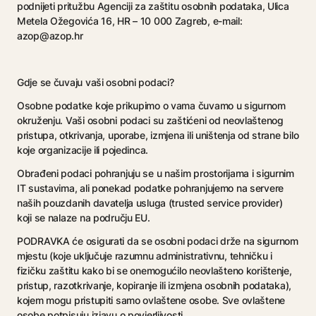
podnijeti pritužbu Agenciji za zaštitu osobnih podataka, Ulica
Metela Ožegovića 16, HR – 10 000 Zagreb, e-mail:
azop@azop.hr
Gdje se čuvaju vaši osobni podaci?
Osobne podatke koje prikupimo o vama čuvamo u sigurnom
okruženju. Vaši osobni podaci su zaštićeni od neovlaštenog
pristupa, otkrivanja, uporabe, izmjena ili uništenja od strane bilo
koje organizacije ili pojedinca.
Obrađeni podaci pohranjuju se u našim prostorijama i sigurnim
IT sustavima, ali ponekad podatke pohranjujemo na servere
naših pouzdanih davatelja usluga (trusted service provider)
koji se nalaze na području EU.
PODRAVKA će osigurati da se osobni podaci drže na sigurnom
mjestu (koje uključuje razumnu administrativnu, tehničku i
fizičku zaštitu kako bi se onemogućilo neovlašteno korištenje,
pristup, razotkrivanje, kopiranje ili izmjena osobnih podataka),
kojem mogu pristupiti samo ovlaštene osobe. Sve ovlaštene
osobe potpisuju izjavu o povjerljivosti.