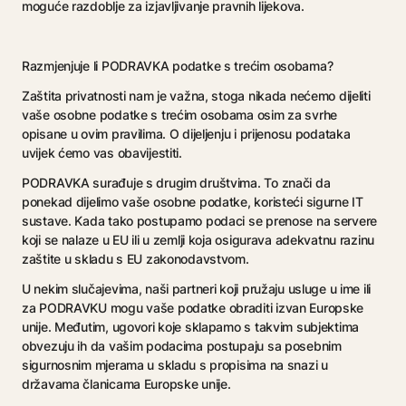
moguće razdoblje za izjavljivanje pravnih lijekova.
Razmjenjuje li PODRAVKA podatke s trećim osobama?
Zaštita privatnosti nam je važna, stoga nikada nećemo dijeliti
vaše osobne podatke s trećim osobama osim za svrhe
opisane u ovim pravilima. O dijeljenju i prijenosu podataka
uvijek ćemo vas obavijestiti.
PODRAVKA surađuje s drugim društvima. To znači da
ponekad dijelimo vaše osobne podatke, koristeći sigurne IT
sustave. Kada tako postupamo podaci se prenose na servere
koji se nalaze u EU ili u zemlji koja osigurava adekvatnu razinu
zaštite u skladu s EU zakonodavstvom.
U nekim slučajevima, naši partneri koji pružaju usluge u ime ili
za PODRAVKU mogu vaše podatke obraditi izvan Europske
unije. Međutim, ugovori koje sklapamo s takvim subjektima
obvezuju ih da vašim podacima postupaju sa posebnim
sigurnosnim mjerama u skladu s propisima na snazi u
državama članicama Europske unije.