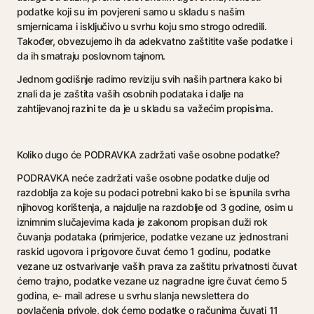
podatke koji su im povjereni samo u skladu s našim
smjernicama i isključivo u svrhu koju smo strogo odredili.
Također, obvezujemo ih da adekvatno zaštitite vaše podatke i
da ih smatraju poslovnom tajnom.
Jednom godišnje radimo reviziju svih naših partnera kako bi
znali da je zaštita vaših osobnih podataka i dalje na
zahtijevanoj razini te da je u skladu sa važećim propisima.
Koliko dugo će PODRAVKA zadržati vaše osobne podatke?
PODRAVKA neće zadržati vaše osobne podatke dulje od
razdoblja za koje su podaci potrebni kako bi se ispunila svrha
njihovog korištenja, a najdulje na razdoblje od 3 godine, osim u
iznimnim slučajevima kada je zakonom propisan duži rok
čuvanja podataka (primjerice, podatke vezane uz jednostrani
raskid ugovora i prigovore čuvat ćemo 1 godinu, podatke
vezane uz ostvarivanje vaših prava za zaštitu privatnosti čuvat
ćemo trajno, podatke vezane uz nagradne igre čuvat ćemo 5
godina, e- mail adrese u svrhu slanja newslettera do
povlačenja privole, dok ćemo podatke o računima čuvati 11