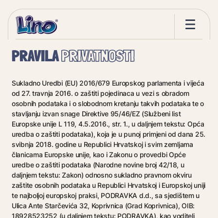
PRAVILA
PRIVATNOSTI
Sukladno Uredbi (EU) 2016/679 Europskog parlamenta i vijeća
od 27. travnja 2016. o zaštiti pojedinaca u vezi s obradom
osobnih podataka i o slobodnom kretanju takvih podataka te o
stavljanju izvan snage Direktive 95/46/EZ (Službeni list
Europske unije L 119, 4.5.2016., str. 1., u daljnjem tekstu: Opća
uredba o zaštiti podataka), koja je u punoj primjeni od dana 25.
svibnja 2018. godine u Republici Hrvatskoj i svim zemljama
članicama Europske unije, kao i Zakonu o provedbi Opće
uredbe o zaštiti podataka (Narodne novine broj 42/18, u
daljnjem tekstu: Zakon) odnosno sukladno pravnom okviru
zaštite osobnih podataka u Republici Hrvatskoj i Europskoj uniji
te najboljoj europskoj praksi, PODRAVKA d.d., sa sjedištem u
Ulica Ante Starčevića 32, Koprivnica (Grad Koprivnica), OIB:
18928523252 (u daljnjem tekstu: PODRAVKA), kao voditelj