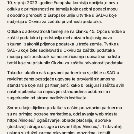
10. srpnja 2023. godine Europska komisija donijela je novu
odluku o primjerenosti na temelju koje osobni podaci mogu
slobodno prenositi iz Europske unije u tvrtke u SAD-u koje
sudjeluju u Okviru za zaštitu privatnosti podataka.
Odluka o adekvatnosti temelji se na članku 45. Opće uredbe o
zaštiti podataka i predstavlja mehanizam koji osigurava
siguran i zakoniti prijenos podataka u treće zemlje. Tvrtke u
SAD-u koje žele sudjelovati u Okviru za zaštitu podataka
moraju proći postupak samocertificiranja i upisati se na listu
tvrtki koje su pristupile Okviru za zaštitu privatnosti podataka.
Također, ukoliko naš ugovorni partner ima sjedište u SAD-u
revidirat ćemo postojeće ugovore te provjeriti sigurnosne
standarde koje naš partner jamči kako bi osigurali zaštitu svih
naših ispitanika sa najnovijim standardima odobrenim i
sugeriranim od strane nadležnih institucija.
Svrhe u koje dijelimo podatke s našim pouzdanim partnerima
su na primjer, potrebe marketinga, održavanja web mjesta
https://lino.eu/ oglašavanje, obrade plaćanja, isporuke
(dostave) i druge usluge u i izvan https://lino.eu/ . Ti davatelji
usluga su dužni, prema relevantnim ugovorima, koristiti