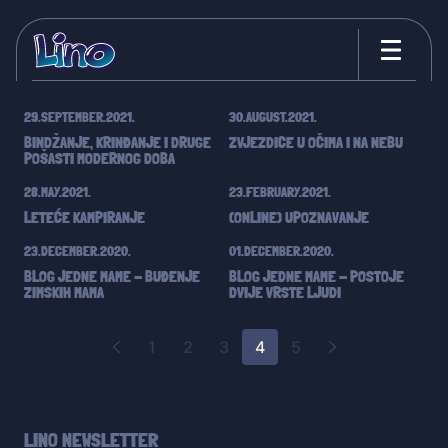
Blog
29.SEPTEMBER.2021.
30.AUGUST.2021.
BINDŽANJE, KRINĐANJE I DRUGE
ZVJEZDICE U OČIMA I NA NEBU
POŠASTI MODERNOG DOBA
28.MAY.2021.
23.FEBRUARY.2021.
LETEĆE KAMPIRANJE
(ONLINE) UPOZNAVANJE
23.DECEMBER.2020.
01.DECEMBER.2020.
BLOG JEDNE MAME - BUĐENJE
BLOG JEDNE MAME - POSTOJE
ZIMSKIH MAMA
DVIJE VRSTE LJUDI
1
2
3
4
5
LINO NEWSLETTER