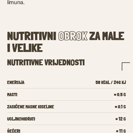
limuna.
NUTRITIVNI
OBROK
ZA MALE
I VELIKE
NUTRITIVNE VRIJEDNOSTI
ENERGIJA
58 KCAL / 246 KJ
MASTI
= 0.5 G
ZASIĆENE MASNE KISELINE
= 0.1 G
UGLJIKOHIDRATI
= 12 G
ŠEĆERI
= 11 G