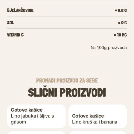
BJELANČEVINE
= 0.6 G
SOL
= 0 G
VITAMIN C
= 10 MG
Na 100g proizvoda
PRONAĐI PROIZVOD ZA SEBE
SLIČNI PROIZVODI
Gotove kašice
Lino jabuka i šljiva s
Gotove kašice
grisom
Lino kruška i banana