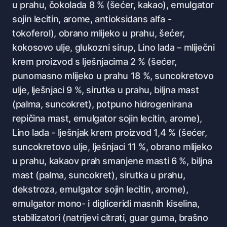
u prahu, čokolada 8 % (šećer, kakao), emulgator
sojin lecitin, arome, antioksidans alfa -
tokoferol), obrano mlijeko u prahu, šećer,
kokosovo ulje, glukozni sirup, Lino lada – mliječni
krem proizvod s lješnjacima 2 % (šećer,
punomasno mlijeko u prahu 18 %, suncokretovo
ulje, lješnjaci 9 %, sirutka u prahu, biljna mast
(palma, suncokret), potpuno hidrogenirana
repičina mast, emulgator sojin lecitin, arome),
Lino lada - lješnjak krem proizvod 1,4 % (šećer,
suncokretovo ulje, lješnjaci 11 %, obrano mlijeko
u prahu, kakaov prah smanjene masti 6 %, biljna
mast (palma, suncokret), sirutka u prahu,
dekstroza, emulgator sojin lecitin, arome),
emulgator mono- i digliceridi masnih kiselina,
stabilizatori (natrijevi citrati, guar guma, brašno