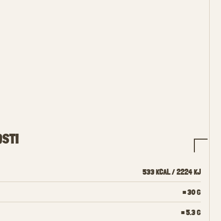
OSTI
533 KCAL / 2224 KJ
= 30 G
= 5.3 G