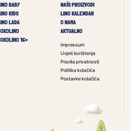
LINO BABY
NAŠI PROIZVODI
INO KIDS
LINO KALENDAR
LINO LADA
O NAMA
ČOKOLINO
AKTUALNO
ČOKOLINO 16+
Impressum
Uvjeti korištenja
Pravila privatnosti
Politika kolačića
Postavke kolačića