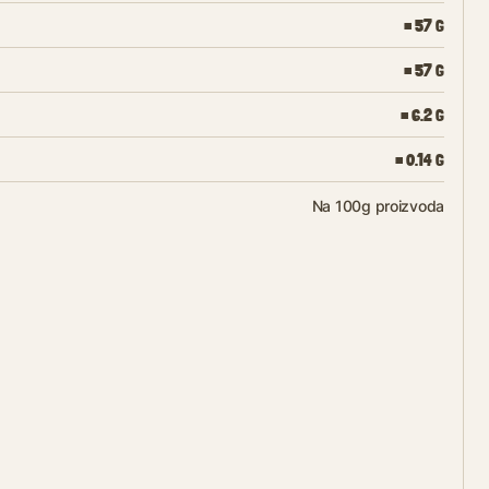
= 57 G
= 57 G
= 6.2 G
= 0.14 G
Na 100g proizvoda