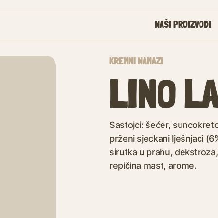
NAŠI PROIZVODI
KREMNI NAMAZI
LINO L
Sastojci: šećer, suncokreto
prženi sjeckani lješnjaci 
sirutka u prahu, dekstroza,
repičina mast, arome.