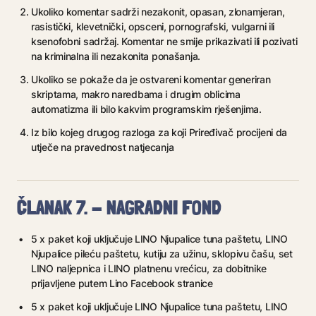
Ukoliko komentar sadrži nezakonit, opasan, zlonamjeran,
rasistički, klevetnički, opsceni, pornografski, vulgarni ili
ksenofobni sadržaj. Komentar ne smije prikazivati ili pozivati
na kriminalna ili nezakonita ponašanja.
Ukoliko se pokaže da je ostvareni komentar generiran
skriptama, makro naredbama i drugim oblicima
automatizma ili bilo kakvim programskim rješenjima.
Iz bilo kojeg drugog razloga za koji Priređivač procijeni da
utječe na pravednost natjecanja
ČLANAK 7. - NAGRADNI FOND
5 x paket koji uključuje LINO Njupalice tuna paštetu, LINO
Njupalice pileću paštetu, kutiju za užinu, sklopivu čašu, set
LINO naljepnica i LINO platnenu vrećicu, za dobitnike
prijavljene putem Lino Facebook stranice
5 x paket koji uključuje LINO Njupalice tuna paštetu, LINO