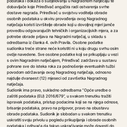
podataka i dokaza o sudjelovanju u Nagradnom natječaju te
dobavljače koje Priređivač angažira radi ostvarenja svrhe
dostave nagrada. Priređivač u svojstvu voditelja obrade
osobnih podataka u okviru provođenja ovog Nagradnog
natječaja koristi izvršitelje obrade koji u dovoljnoj mjeri jamče
provedbu odgovarajućih tehničkih i organizacijskih mjera, a za
potrebe obrade prijava na Nagradni natječaj, u skladu s
odredbama iz članka 4. ovih Pravila. Osobne podatke
sudionika treće strane neće koristiti ni u koju drugu svrhu osim
ovdje navedene. Sve osobne podatke koji se prikupljaju u vezi
s ovim Nagradnim natječajem, Priređivač zadržava u sustavu
pohrane sve do isteka roka za podnošenje eventualnih tužbi
povodom održavanja ovog Nagradnog natječaja, odnosno
najdulje dvanaest (12) mjeseci od završetka Nagradnog
natječaja.
Sudionik ima pravo, sukladno odredbama “Opće uredbe o
zaštiti podataka (EU) 2016/679”, u svakom trenutku tražiti
ispravak podataka, pristup podacima koji se na njega odnose,
brisanje podataka, pravo na prigovor, pravo na obustavu
obrade podataka. Sudionik je slobodan u svakom trenutku
uskratiti svoju privolu u pogledu prikupljanja i obrade osobnih
podataka i prihvaća da takvo uskraćivanje može dovesti do