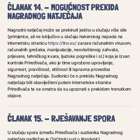
ČLANAK 14. - MOGUĆNOST PREKIDA
NAGRADNOG NATJEČAJA
Nagradni natječaj može se prekinuti jedino u slučaju više sile
(primjerice, ali ne isključivo u slučaju hakerskog napada na
internetsku stranicu
https://lino.eu/
zaraze računalnim virusom,
računalnih grešaka, manipulacije, neovlaštenog zahvata,
prijevare, tehničkog kvara, ljudske pogreške i sl.) koja je izvan
kontrole Priređivača, ako je time ugroženo upravljanje,
sigurnost, pravičnost, etičnost ili ispravna provedba
Nagradnog natječaja. Sudionici će o prekidu Nagradnog
natječaja biti obaviješteni putem internetske stranice
Priređivača te se smatra da su upoznati s prekidom trenutkom
objave.
ČLANAK 15. - RJEŠAVANJE SPORA
U slučaju spora između Priređivača i sudionika Nagradnog
natječaja nadležan je Općinski sud u Koprivnici.