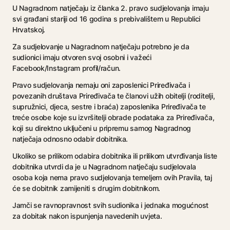
U Nagradnom natječaju iz članka 2. pravo sudjelovanja imaju
svi građani stariji od 16 godina s prebivalištem u Republici
Hrvatskoj.
Za sudjelovanje u Nagradnom natječaju potrebno je da
sudionici imaju otvoren svoj osobni i važeći
Facebook/Instagram profil/račun.
Pravo sudjelovanja nemaju oni zaposlenici Priređivača i
povezanih društava Priređivača te članovi užih obitelji (roditelji,
supružnici, djeca, sestre i braća) zaposlenika Priređivača te
treće osobe koje su izvršitelji obrade podataka za Priređivača,
koji su direktno uključeni u pripremu samog Nagradnog
natječaja odnosno odabir dobitnika.
Ukoliko se prilikom odabira dobitnika ili prilikom utvrđivanja liste
dobitnika utvrdi da je u Nagradnom natječaju sudjelovala
osoba koja nema pravo sudjelovanja temeljem ovih Pravila, taj
će se dobitnik zamijeniti s drugim dobitnikom.
Jamči se ravnopravnost svih sudionika i jednaka mogućnost
za dobitak nakon ispunjenja navedenih uvjeta.