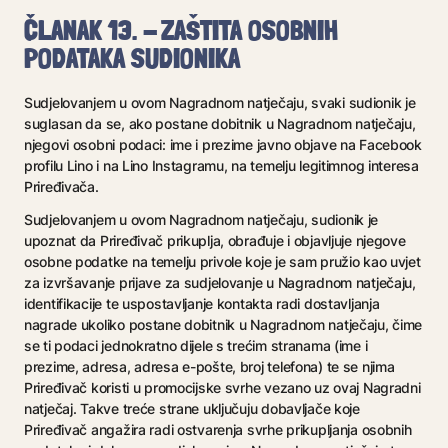
ČLANAK 13. - ZAŠTITA OSOBNIH
PODATAKA SUDIONIKA
Sudjelovanjem u ovom Nagradnom natječaju, svaki sudionik je
suglasan da se, ako postane dobitnik u Nagradnom natječaju,
njegovi osobni podaci: ime i prezime javno objave na Facebook
profilu Lino i na Lino Instagramu, na temelju legitimnog interesa
Priređivača.
Sudjelovanjem u ovom Nagradnom natječaju, sudionik je
upoznat da Priređivač prikuplja, obrađuje i objavljuje njegove
osobne podatke na temelju privole koje je sam pružio kao uvjet
za izvršavanje prijave za sudjelovanje u Nagradnom natječaju,
identifikacije te uspostavljanje kontakta radi dostavljanja
nagrade ukoliko postane dobitnik u Nagradnom natječaju, čime
se ti podaci jednokratno dijele s trećim stranama (ime i
prezime, adresa, adresa e-pošte, broj telefona) te se njima
Priređivač koristi u promocijske svrhe vezano uz ovaj Nagradni
natječaj. Takve treće strane uključuju dobavljače koje
Priređivač angažira radi ostvarenja svrhe prikupljanja osobnih