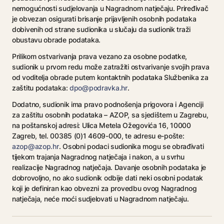
nemogućnosti sudjelovanja u Nagradnom natječaju. Priređivač
je obvezan osigurati brisanje prijavljenih osobnih podataka
dobivenih od strane sudionika u slučaju da sudionik traži
obustavu obrade podataka.
Prilikom ostvarivanja prava vezano za osobne podatke,
sudionik u prvom redu može zatražiti ostvarivanje svojih prava
od voditelja obrade putem kontaktnih podataka Službenika za
zaštitu podataka:
dpo@podravka.hr
.
Dodatno, sudionik ima pravo podnošenja prigovora i Agenciji
za zaštitu osobnih podataka – AZOP, sa sjedištem u Zagrebu,
na poštanskoj adresi: Ulica Metela Ožegovića 16, 10000
Zagreb, tel. 00385 (0)1 4609-000, te adresu e-pošte:
azop@azop.hr
. Osobni podaci sudionika mogu se obrađivati
tijekom trajanja Nagradnog natječaja i nakon, a u svrhu
realizacije Nagradnog natječaja. Davanje osobnih podataka je
dobrovoljno, no ako sudionik odbije dati neki osobni podatak
koji je definiran kao obvezni za provedbu ovog Nagradnog
natječaja, neće moći sudjelovati u Nagradnom natječaju.