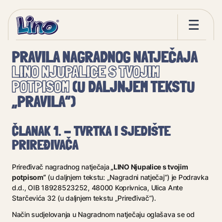
PRAVILA NAGRADNOG NATJEČAJA
LINO NJUPALICE S TVOJIM
POTPISOM
(U DALJNJEM TEKSTU
„PRAVILA“)
ČLANAK 1. - TVRTKA I SJEDIŠTE
PRIREĐIVAČA
„LINO Njupalice s tvojim
Priređivač nagradnog natječaja
potpisom“
(u daljnjem tekstu: „Nagradni natječaj“) je Podravka
d.d., OIB 18928523252, 48000 Koprivnica, Ulica Ante
Starčevića 32 (u daljnjem tekstu „Priređivač“).
Način sudjelovanja u Nagradnom natječaju oglašava se od