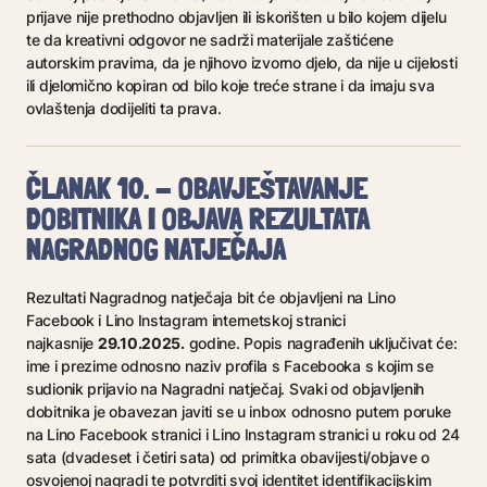
prijave nije prethodno objavljen ili iskorišten u bilo kojem dijelu
te da kreativni odgovor ne sadrži materijale zaštićene
autorskim pravima, da je njihovo izvorno djelo, da nije u cijelosti
ili djelomično kopiran od bilo koje treće strane i da imaju sva
ovlaštenja dodijeliti ta prava.
ČLANAK 10. - OBAVJEŠTAVANJE
DOBITNIKA I OBJAVA REZULTATA
NAGRADNOG NATJEČAJA
Rezultati Nagradnog natječaja bit će objavljeni na Lino
Facebook i Lino Instagram internetskoj stranici
29.10.2025.
najkasnije
godine. Popis nagrađenih uključivat će:
ime i prezime odnosno naziv profila s Facebooka s kojim se
sudionik prijavio na Nagradni natječaj. Svaki od objavljenih
dobitnika je obavezan javiti se u inbox odnosno putem poruke
na Lino Facebook stranici i Lino Instagram stranici u roku od 24
sata (dvadeset i četiri sata) od primitka obavijesti/objave o
osvojenoj nagradi te potvrditi svoj identitet identifikacijskim