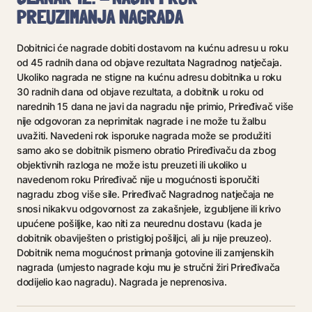
PREUZIMANJA NAGRADA
Dobitnici će nagrade dobiti dostavom na kućnu adresu u roku
od 45 radnih dana od objave rezultata Nagradnog natječaja.
Ukoliko nagrada ne stigne na kućnu adresu dobitnika u roku
30 radnih dana od objave rezultata, a dobitnik u roku od
narednih 15 dana ne javi da nagradu nije primio, Priređivač više
nije odgovoran za neprimitak nagrade i ne može tu žalbu
uvažiti. Navedeni rok isporuke nagrada može se produžiti
samo ako se dobitnik pismeno obratio Priređivaču da zbog
objektivnih razloga ne može istu preuzeti ili ukoliko u
navedenom roku Priređivač nije u mogućnosti isporučiti
nagradu zbog više sile. Priređivač Nagradnog natječaja ne
snosi nikakvu odgovornost za zakašnjele, izgubljene ili krivo
upućene pošiljke, kao niti za neurednu dostavu (kada je
dobitnik obaviješten o pristigloj pošiljci, ali ju nije preuzeo).
Dobitnik nema mogućnost primanja gotovine ili zamjenskih
nagrada (umjesto nagrade koju mu je stručni žiri Priređivača
dodijelio kao nagradu). Nagrada je neprenosiva.