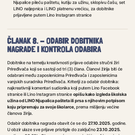
Njupalice pileću paštetu, kutiju za užinu, sklopivu čašu, set
LINO naljepnica i LINO platnenu vrećicu, za dobitnike
prijavljene putem Lino Instagram stranice
ČLANAK 8. - ODABIR DOBITNIKA
NAGRADE I KONTROLA ODABIRA
Dobitnike na temelju kreativnosti prijave odabire stručni žiri
Priređivača koji se sastoji od tri (3) člana. Članovi žirija biti će
odabrani među zaposlenicima Priređivača i zaposlenicima
vanjskih suradnika Priređivača. Kriteriji za odabir dobitnika:
najkreativniji komentari sudionika koji putem Lino Facebook
opišu kako izgleda školska
stranice ili Lino Instagram stranice
užina od LINO Njupalica pašteta ili prsa s njihovim potpisom
koju pripremaju za svoje školarce,
prema mišljenju većine
članova žirija.
27.10.2025.
Odabir dobitnika nagrada obavit će se do
godine.
23.10.2025.
U obzir ulaze sve prijave pristigle do zaključno