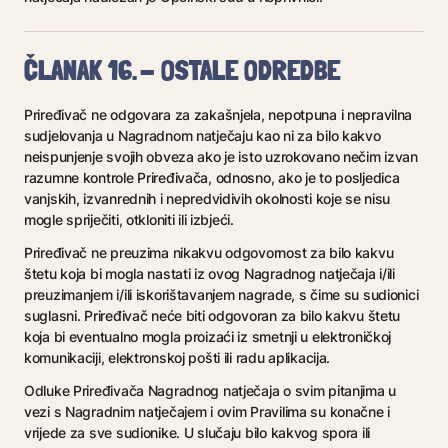
ČLANAK 16. - OSTALE ODREDBE
Priređivač ne odgovara za zakašnjela, nepotpuna i nepravilna
sudjelovanja u Nagradnom natječaju kao ni za bilo kakvo
neispunjenje svojih obveza ako je isto uzrokovano nečim izvan
razumne kontrole Priređivača, odnosno, ako je to posljedica
vanjskih, izvanrednih i nepredvidivih okolnosti koje se nisu
mogle spriječiti, otkloniti ili izbjeći.
Priređivač ne preuzima nikakvu odgovornost za bilo kakvu
štetu koja bi mogla nastati iz ovog Nagradnog natječaja i/ili
preuzimanjem i/ili iskorištavanjem nagrade, s čime su sudionici
suglasni. Priređivač neće biti odgovoran za bilo kakvu štetu
koja bi eventualno mogla proizaći iz smetnji u elektroničkoj
komunikaciji, elektronskoj pošti ili radu aplikacija.
Odluke Priređivača Nagradnog natječaja o svim pitanjima u
vezi s Nagradnim natječajem i ovim Pravilima su konačne i
vrijede za sve sudionike. U slučaju bilo kakvog spora ili