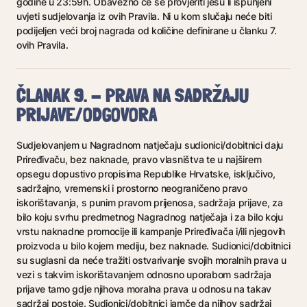
godine u 23:59h. Obavezno će se provjeriti jesu li ispunjeni
uvjeti sudjelovanja iz ovih Pravila. Ni u kom slučaju neće biti
podijeljen veći broj nagrada od količine definirane u članku 7.
ovih Pravila.
ČLANAK 9. - PRAVA NA SADRŽAJU
PRIJAVE/ODGOVORA
Sudjelovanjem u Nagradnom natječaju sudionici/dobitnici daju
Priređivaču, bez naknade, pravo vlasništva te u najširem
opsegu dopustivo propisima Republike Hrvatske, isključivo,
sadržajno, vremenski i prostorno neograničeno pravo
iskorištavanja, s punim pravom prijenosa, sadržaja prijave, za
bilo koju svrhu predmetnog Nagradnog natječaja i za bilo koju
vrstu naknadne promocije ili kampanje Priređivača i/ili njegovih
proizvoda u bilo kojem mediju, bez naknade. Sudionici/dobitnici
su suglasni da neće tražiti ostvarivanje svojih moralnih prava u
vezi s takvim iskorištavanjem odnosno uporabom sadržaja
prijave tamo gdje njihova moralna prava u odnosu na takav
sadržaj postoje. Sudionici/dobitnici jamče da njihov sadržaj