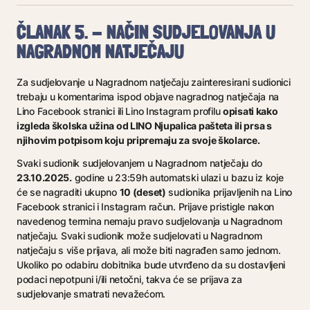
ČLANAK 5. - NAČIN SUDJELOVANJA U
NAGRADNOM NATJEČAJU
Za sudjelovanje u Nagradnom natječaju zainteresirani sudionici
trebaju u komentarima ispod objave nagradnog natječaja na
opisati kako
Lino Facebook stranici ili Lino Instagram profilu
izgleda školska užina od LINO Njupalica pašteta ili prsa s
njihovim potpisom koju pripremaju za svoje školarce.
Svaki sudionik sudjelovanjem u Nagradnom natječaju do
23.10.2025.
godine u 23:59h automatski ulazi u bazu iz koje
10 (deset)
će se nagraditi ukupno
sudionika prijavljenih na Lino
Facebook stranici i Instagram račun. Prijave pristigle nakon
navedenog termina nemaju pravo sudjelovanja u Nagradnom
natječaju. Svaki sudionik može sudjelovati u Nagradnom
natječaju s više prijava, ali može biti nagrađen samo jednom.
Ukoliko po odabiru dobitnika bude utvrđeno da su dostavljeni
podaci nepotpuni i/ili netočni, takva će se prijava za
sudjelovanje smatrati nevažećom.