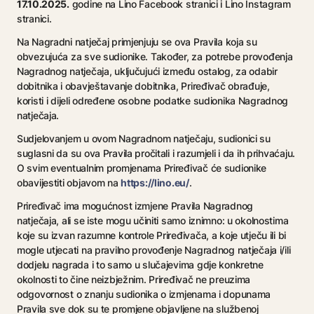
17.10.2025.
godine na Lino Facebook stranici i Lino Instagram
stranici.
Na Nagradni natječaj primjenjuju se ova Pravila koja su
obvezujuća za sve sudionike. Također, za potrebe provođenja
Nagradnog natječaja, uključujući između ostalog, za odabir
dobitnika i obavještavanje dobitnika, Priređivač obrađuje,
koristi i dijeli određene osobne podatke sudionika Nagradnog
natječaja.
Sudjelovanjem u ovom Nagradnom natječaju, sudionici su
suglasni da su ova Pravila pročitali i razumjeli i da ih prihvaćaju.
O svim eventualnim promjenama Priređivač će sudionike
https://lino.eu/
obavijestiti objavom na
.
Priređivač ima mogućnost izmjene Pravila Nagradnog
natječaja, ali se iste mogu učiniti samo iznimno: u okolnostima
koje su izvan razumne kontrole Priređivača, a koje utječu ili bi
mogle utjecati na pravilno provođenje Nagradnog natječaja i/ili
dodjelu nagrada i to samo u slučajevima gdje konkretne
okolnosti to čine neizbježnim. Priređivač ne preuzima
odgovornost o znanju sudionika o izmjenama i dopunama
Pravila sve dok su te promjene objavljene na službenoj