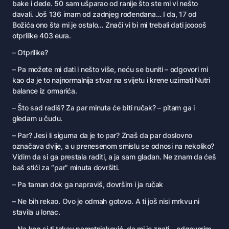
bake i dede. 50 sam ušparao od ranije što ste mi vi nešto
davali. Još 136 imam od zadnjeg rođendana… I da, 17 od
Božića ono šta mi je ostalo… Znači vi bi mi trebali dati jooooš
otprilike 403 eura.
– Otprilike?
– Pa možete mi dati i nešto više, neću se buniti – odgovori mi
kao da je to najnormalnija stvar na svijetu i krene uzimati Nutri
balance iz ormarića.
– Što sad radiš? Za par minuta će biti ručak? – pitam ga i
gledam u čudu.
– Par? Jesi li sigurna da je to par? Znaš da par doslovno
označava dvije, a u prenesenom smislu se odnosi na nekoliko?
Vidim da si ga prestala raditi, a ja sam gladan. Ne znam da ćeš
baš stići za “par” minuta dovršiti.
– Pa taman dok ga napraviš, dovršim i ja ručak
– Ne bih rekao. Ovo je odmah gotovo. A ti još nisi mrkvu ni
stavila u lonac.
– Na kog si ti takav pametnjaković, da mi je znati – odgovorim