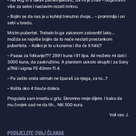
više za sebe i nastavim rezati mrkvu.
– Bojim se da nas je u kuhinji trenutno dvoje… – promrmlja i on
sebi u bradu.
Mrzim pubertet. Trebalo bi ga zakonom zabraniti! Iako…
možda se najviše bojim da to neće nestati prestankom
puberteta. – Koliko je to u kunama i šta će ti fotić?
– Paaaa za fotkanje??? 2991 kuna i 91 lipa. Ali možete mi dati i
3000 kuna, da zaokružimo. A planiram uskoro skupiti i za Sony
a7Riii i sigma FE 40mm f1.4.
– Pa zašto onda odmah ne šparaš za njega, za to…?
– Košta oko 4 tisuće dolara.
Progutala sam knedlu u grlu. Skromno moje dijete. I kako da
mu čovjek sad ne da tih… Niti 500 eura.
Voli vas J.
PODIJELITE OVAJ ČLANAK