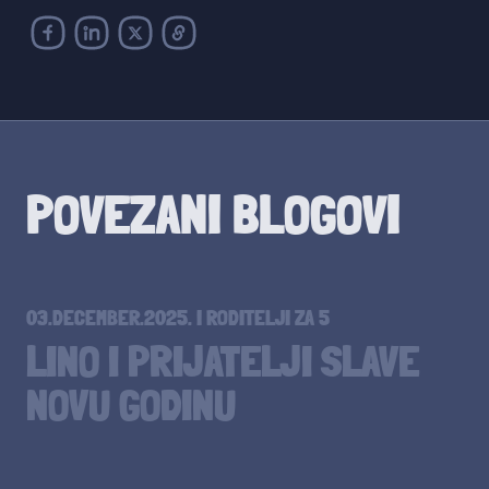
POVEZANI BLOGOVI
03.DECEMBER.2025.
I
RODITELJI ZA 5
LINO I PRIJATELJI SLAVE
NOVU GODINU