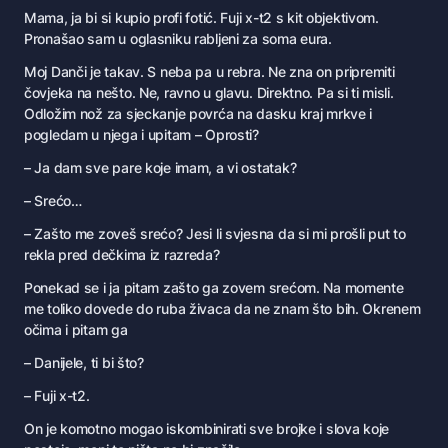
M
ama, ja bi si kupio profi fotić. Fuji x-t2 s kit objektivom.
Pronašao sam u oglasniku rabljeni za soma eura.
Moj Danči je takav. S neba pa u rebra. Ne zna on pripremiti
čovjeka na nešto. Ne, ravno u glavu. Direktno. Pa si ti misli.
Odložim nož za sjeckanje povrća na dasku kraj mrkve i
pogledam u njega i upitam – Oprosti?
– Ja dam sve pare koje imam, a vi ostatak?
– Srećo…
– Zašto me zoveš srećo? Jesi li svjesna da si mi prošli put to
rekla pred dečkima iz razreda?
Ponekad se i ja pitam zašto ga zovem srećom. Na momente
me toliko dovede do ruba živaca da ne znam što bih. Okrenem
očima i pitam ga
– Danijele, ti bi što?
– Fuji x-t2.
On je komotno mogao iskombinirati sve brojke i slova koje