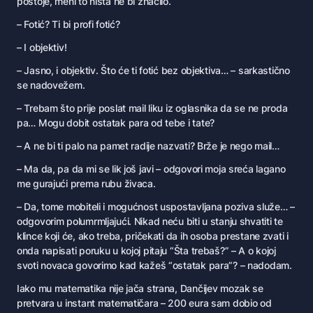
postoje, meni to ništa ne bi značilo.
– Fotić? Ti bi profi fotić?
– I objektiv!
– Jasno, i objektiv. Što će ti fotić bez objektiva… – sarkastično
se nadovežem.
– Trebam što prije poslat mail liku iz oglasnika da se ne proda
pa… Mogu dobit ostatak para od tebe i tate?
– A ne bi ti palo na pamet radije nazvati? Brže je nego mail…
– Ma da, pa da mi se lik još javi – odgovori moja sreća lagano
me gurajući prema rubu živaca.
– Da, tome mobiteli i mogućnost uspostavljana poziva služe… –
odgovorim polumrmljajući. Nikad neću biti u stanju shvatiti te
klince koji će, ako treba, pričekati da ih osoba prestane zvati i
onda napisati poruku u kojoj pitaju “Šta trebaš?” – A o kojoj
svoti novaca govorimo kad kažeš “ostatak para”? – nadodam.
Iako mu matematika nije jača strana, Dančijev mozak se
pretvara u instant matematičara – 200 eura sam dobio od