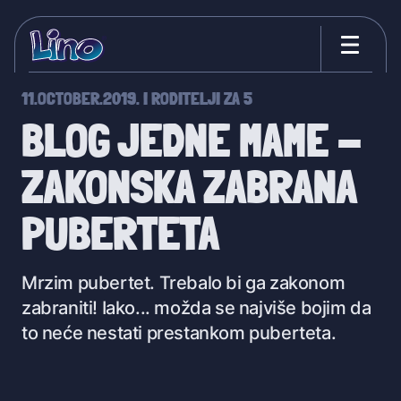
11.OCTOBER.2019.
I
RODITELJI ZA 5
BLOG JEDNE MAME -
ZAKONSKA ZABRANA
PUBERTETA
Mrzim pubertet. Trebalo bi ga zakonom
zabraniti! Iako... možda se najviše bojim da
to neće nestati prestankom puberteta.