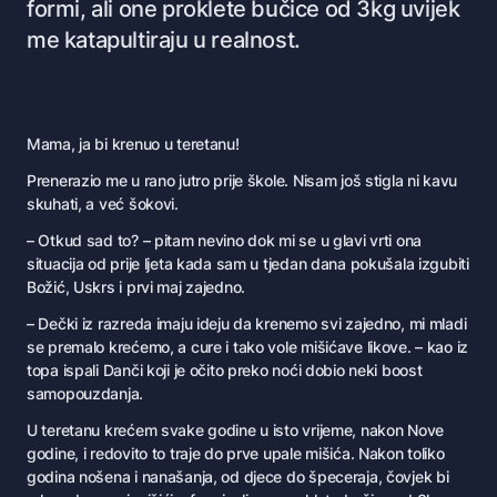
formi, ali one proklete bučice od 3kg uvijek
me katapultiraju u realnost.
M
ama, ja bi krenuo u teretanu!
Prenerazio me u rano jutro prije škole. Nisam još stigla ni kavu
skuhati, a već šokovi.
– Otkud sad to? – pitam nevino dok mi se u glavi vrti ona
situacija od prije ljeta kada sam u tjedan dana pokušala izgubiti
Božić, Uskrs i prvi maj zajedno.
– Dečki iz razreda imaju ideju da krenemo svi zajedno, mi mladi
se premalo krećemo, a cure i tako vole mišićave likove. – kao iz
topa ispali Danči koji je očito preko noći dobio neki boost
samopouzdanja.
U teretanu krećem svake godine u isto vrijeme, nakon Nove
godine, i redovito to traje do prve upale mišića. Nakon toliko
godina nošena i nanašanja, od djece do špeceraja, čovjek bi