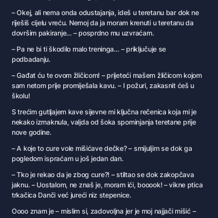
– Okej, ali nema onda odustajanja, ideš u teretanu bar dok ne
riješiš cijelu vreću. Nemoj da ja moram krenuti u teretanu da
dovršim pakiranje… – posprdno mu uzvraćam.
– Pa ne bi ti škodilo malo treninga… – priključuje se
podbadanju.
– Gađat ću te ovom žličicom! – prijeteći mašem žličicom kojom
sam netom prije promiješala kavu. – I požuri, zakasnit ćeš u
školu!
S trećim gutljajem kave sijevne mi ključna rečenica koja mi je
nekako izmaknula, valjda od šoka spominjanja teretane prije
nove godine.
– A koje to cure vole mišićave dečke? – smijuljim se dok ga
pogledom ispraćam u još jedan dan.
– Tko je rekao da je zbog cure?! – stiltao se dok zakopčava
jaknu. – Uostalom, ne znaš je, moram ići, booook! – vikne ptica
trkačica Danči već jureći niz stepenice.
Oooo znam je – mislim si, zadovoljna jer je moj najjači mišić –