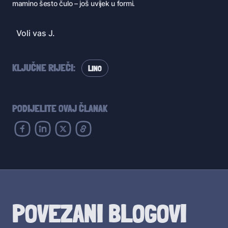
mamino šesto čulo – još uvijek u formi.
Voli vas J.
KLJUČNE RIJEČI:
LINO
PODIJELITE OVAJ ČLANAK
POVEZANI BLOGOVI