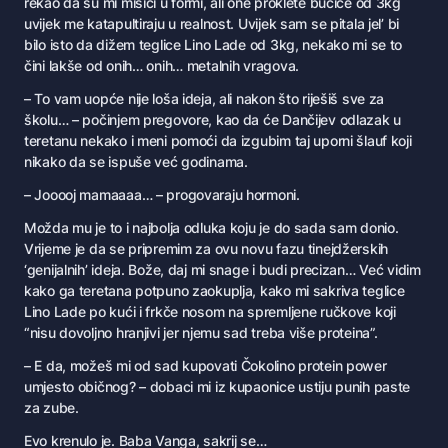
rekao da su mi mišići u formi, ali one proklete bučice od 3kg
uvijek me katapultiraju u realnost. Uvijek sam se pitala jel’ bi
bilo isto da dižem teglice Lino Lade od 3kg, nekako mi se to
čini lakše od onih… onih… metalnih vragova.
– To vam uopće nije loša ideja, ali nakon što riješiš sve za
školu… – počinjem pregovore, kao da će Dančijev odlazak u
teretanu nekako i meni pomoći da izgubim taj uporni šlauf koji
nikako da se ispuše već godinama.
– Jooooj mamaaaa… – progovaraju hormoni.
Možda mu je to i najbolja odluka koju je do sada sam donio.
Vrijeme je da se pripremim za ovu novu fazu tinejdžerskih
‘genijalnih’ ideja. Bože, daj mi snage i budi precizan… Već vidim
kako ga teretana potpuno zaokuplja, kako mi sakriva teglice
Lino Lade po kući i frkče nosom na spremljene ručkove koji
“nisu dovoljno hranjivi jer njemu sad treba više proteina”.
– E da, možeš mi od sad kupovati Čokolino protein power
umjesto običnog? – dobaci mi iz kupaonice ustiju punih paste
za zube.
Evo krenulo je. Baba Vanga, sakrij se…