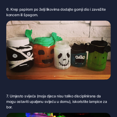
6. Krep papirom po želji likovima dodajte gornji dio i zavežite
koncem ili špagom.
7. Umjesto svijeća (moja djeca nisu toliko disciplinirana da
mogu ostaviti upaljenu svijeću u domu), iskoristite lampice za
bor.