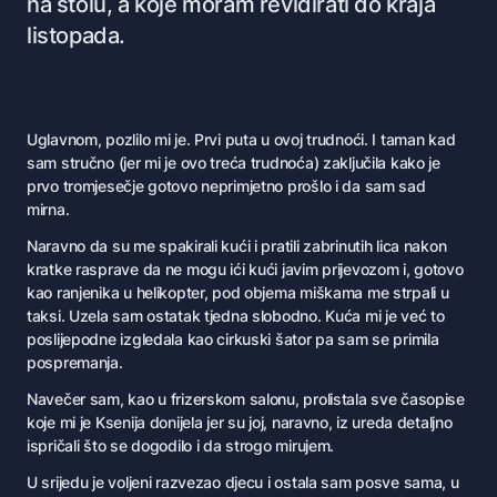
na stolu, a koje moram revidirati do kraja
listopada.
U
glavnom, pozlilo mi je. Prvi puta u ovoj trudnoći. I taman kad
sam stručno (jer mi je ovo treća trudnoća) zaključila kako je
prvo tromjesečje gotovo neprimjetno prošlo i da sam sad
mirna.
Naravno da su me spakirali kući i pratili zabrinutih lica nakon
kratke rasprave da ne mogu ići kući javim prijevozom i, gotovo
kao ranjenika u helikopter, pod objema miškama me strpali u
taksi. Uzela sam ostatak tjedna slobodno. Kuća mi je već to
poslijepodne izgledala kao cirkuski šator pa sam se primila
pospremanja.
Navečer sam, kao u frizerskom salonu, prolistala sve časopise
koje mi je Ksenija donijela jer su joj, naravno, iz ureda detaljno
ispričali što se dogodilo i da strogo mirujem.
U srijedu je voljeni razvezao djecu i ostala sam posve sama, u