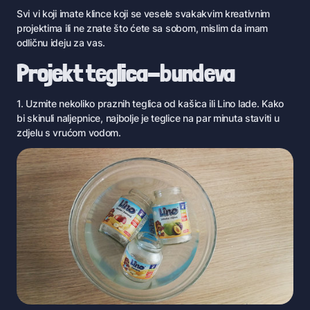
Svi vi koji imate klince koji se vesele svakakvim kreativnim
projektima ili ne znate što ćete sa sobom, mislim da imam
odličnu ideju za vas.
Projekt teglica-bundeva
1. Uzmite nekoliko praznih teglica od kašica ili Lino lade. Kako
bi skinuli naljepnice, najbolje je teglice na par minuta staviti u
zdjelu s vrućom vodom.