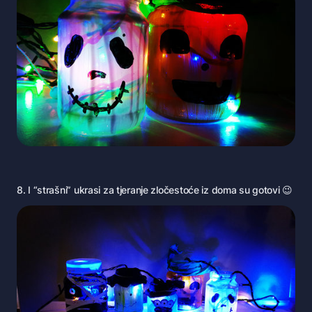
8. I “strašni” ukrasi za tjeranje zločestoće iz doma su gotovi 😉