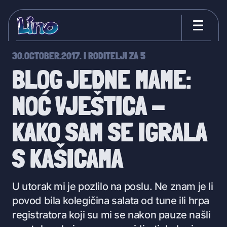
30.OCTOBER.2017.
I
RODITELJI ZA 5
BLOG JEDNE MAME:
NOĆ VJEŠTICA -
KAKO SAM SE IGRALA
S KAŠICAMA
U utorak mi je pozlilo na poslu. Ne znam je li
povod bila kolegičina salata od tune ili hrpa
registratora koji su mi se nakon pauze našli