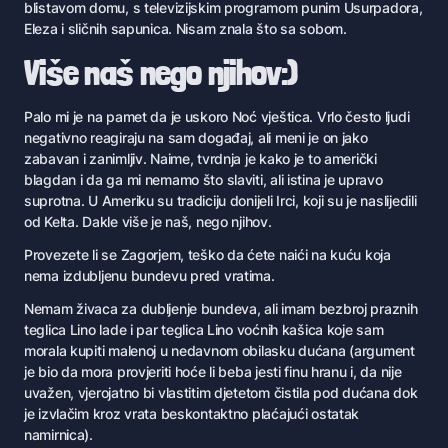
blistavom domu, s televizijskim programom punim Usurpadora,
Eleza i sličnih sapunica. Nisam znala što sa sobom.
Više naš nego njihov:)
Palo mi je na pamet da je uskoro Noć vještica. Vrlo često ljudi
negativno reagiraju na sam događaj, ali meni je on jako
zabavan i zanimljiv. Naime, tvrdnja je kako je to američki
blagdan i da ga mi nemamo što slaviti, ali istina je upravo
suprotna. U Ameriku su tradiciju donijeli Irci, koji su je naslijedili
od Kelta. Dakle više je naš, nego njihov.
Provezete li se Zagorjem, teško da ćete naići na kuću koja
nema izdubljenu bundevu pred vratima.
Nemam živaca za dubljenje bundeva, ali imam bezbroj praznih
teglica Lino lade i par teglica Lino voćnih kašica koje sam
morala kupiti malenoj u nedavnom obilasku dućana (argument
je bio da mora provjeriti hoće li beba jesti finu hranu i, da nije
uvažen, vjerojatno bi vlastitim djetetom čistila pod dućana dok
je izvlačim kroz vrata beskontaktno plaćajući ostatak
namirnica).