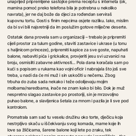
unaprijed pripremljene sastojke prema receptu s interneta (ok,
mamina pomoć preko telefona bila je potrebna u nekoliko
navrata), jer ne daj bože da djeci za rođendan serviraš
kupovnu tortu. Gosti s finim nepcima osjete razliku. Iako, mislim
da bi svi bili najsretniji da im poslužim gotove mliječne deserte.
Ostatak dana provela sam u organizaciji – trebalo je pripremiti
cijeli prostor za tulum godine, staviti zastavice i ukrase (u tonu
s haljinicom princeze), pripremiti kapice za sve goste, napuhati
balone, nabaviti pića i grickalice, provjeriti jesu svi uzvanici na
broju, osmisliti zabavne aktivnosti… Pola dana koračala sam po
kući s popisom u rukama kao vojni oficir i nabrajala što još sve
treba, u nadi da će mi muž i sin uskočiti u nečemu. Zbog
trbuha do zuba sada nekako i teže odolijevaju mojim
molbama/naredbama, inače ne znam kako bi bilo. Dok je muž
nespretno slagao zastavice po prostoriji, sin je mrzovoljno
puhao balone, a slavljenica šetala za mnom i pazila je li sve pod
kontrolom.
Promatrala sam sad tu veselu družinu oko torte, dječicu koja
nestrpljivo skaču u iščekivanju svog komada, mame koje ih
love sa žličicama, šarene balone koji lete po zraku, tek