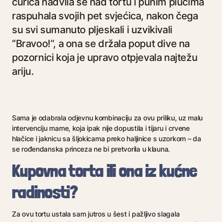
curica nadvila se nad tortu i punim plućima
raspuhala svojih pet svjećica, nakon čega
su svi sumanuto pljeskali i uzvikivali
“Bravoo!”, a ona se držala poput dive na
pozornici koja je upravo otpjevala najtežu
ariju.
S
ama je odabrala odjevnu kombinaciju za ovu priliku, uz malu
intervenciju mame, koja ipak nije dopustila i tijaru i crvene
hlačice i jaknicu sa šljokicama preko haljinice s uzorkom – da
se rođendanska princeza ne bi pretvorila u klauna.
Kupovna torta ili ona iz kućne
radinosti?
Za ovu tortu ustala sam jutros u šest i pažljivo slagala