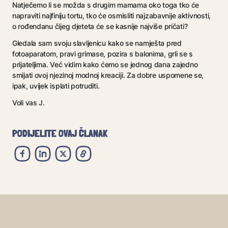
Natječemo li se možda s drugim mamama oko toga tko će
napraviti najfiniju tortu, tko će osmisliti najzabavnije aktivnosti,
o rođendanu čijeg djeteta će se kasnije najviše pričati?
Gledala sam svoju slavljenicu kako se namješta pred
fotoaparatom, pravi grimase, pozira s balonima, grli se s
prijateljima. Već vidim kako ćemo se jednog dana zajedno
smijati ovoj njezinoj modnoj kreaciji. Za dobre uspomene se,
ipak, uvijek isplati potruditi.
Voli vas J.
PODIJELITE OVAJ ČLANAK