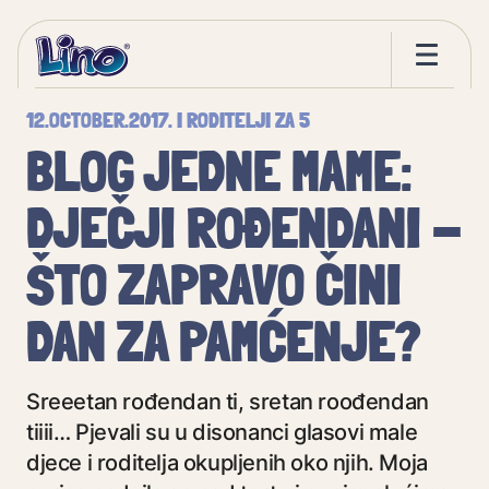
12.OCTOBER.2017.
I
RODITELJI ZA 5
BLOG JEDNE MAME:
DJEČJI ROĐENDANI -
ŠTO ZAPRAVO ČINI
DAN ZA PAMĆENJE?
Sreeetan rođendan ti, sretan roođendan
tiiii… Pjevali su u disonanci glasovi male
djece i roditelja okupljenih oko njih. Moja