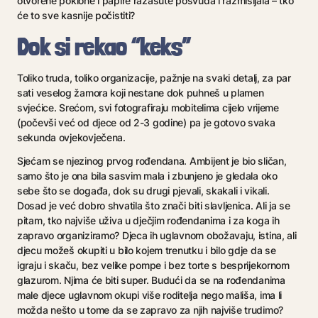
otvorene poklone i papire razasute posvuda i razmišljala – tko
će to sve kasnije počistiti?
Dok si rekao “keks”
Toliko truda, toliko organizacije, pažnje na svaki detalj, za par
sati veselog žamora koji nestane dok puhneš u plamen
svjećice. Srećom, svi fotografiraju mobitelima cijelo vrijeme
(počevši već od djece od 2-3 godine) pa je gotovo svaka
sekunda ovjekovječena.
Sjećam se njezinog prvog rođendana. Ambijent je bio sličan,
samo što je ona bila sasvim mala i zbunjeno je gledala oko
sebe što se događa, dok su drugi pjevali, skakali i vikali.
Dosad je već dobro shvatila što znači biti slavljenica. Ali ja se
pitam, tko najviše uživa u dječjim rođendanima i za koga ih
zapravo organiziramo? Djeca ih uglavnom obožavaju, istina, ali
djecu možeš okupiti u bilo kojem trenutku i bilo gdje da se
igraju i skaču, bez velike pompe i bez torte s besprijekornom
glazurom. Njima će biti super. Budući da se na rođendanima
male djece uglavnom okupi više roditelja nego mališa, ima li
možda nešto u tome da se zapravo za njih najviše trudimo?