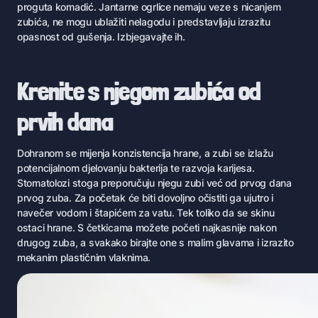
proguta komadić. Jantarne ogrlice nemaju veze s nicanjem
zubića, ne mogu ublažiti nelagodu i predstavljaju izrazitu
opasnost od gušenja. Izbjegavajte ih.
Krenite s njegom zubića od
prvih dana
Dohranom se mijenja konzistencija hrane, a zubi se izlažu
potencijalnom djelovanju bakterija te razvoja karijesa.
Stomatolozi stoga preporučuju njegu zubi već od prvog dana
prvog zuba. Za početak će biti dovoljno očistiti ga ujutro i
navečer vodom i štapićem za vatu. Tek toliko da se skinu
ostaci hrane. S četkicama možete početi najkasnije nakon
drugog zuba, a svakako birajte one s malim glavama i izrazito
mekanim plastičnim vlaknima.