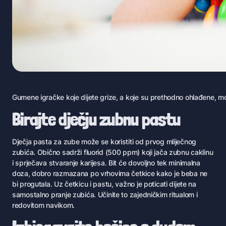
Gumene igračke koje dijete grize, a koje su prethodno ohlađene, 
Birajte dječju zubnu pastu
Dječja pasta za zube može se koristiti od prvog mliječnog
zubića. Obično sadrži fluorid (500 ppm) koji jača zubnu caklinu
i sprječava stvaranje karijesa. Bit će dovoljno tek minimalna
doza, dobro razmazana po vrhovima četkice kako je beba ne
bi progutala. Uz četkicu i pastu, važno je poticati dijete na
samostalno pranje zubića. Učinite to zajedničkim ritualom i
redovitom navikom.