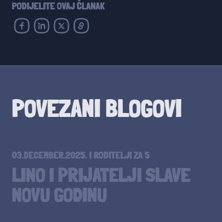
PODIJELITE OVAJ ČLANAK
POVEZANI BLOGOVI
03.DECEMBER.2025.
I
RODITELJI ZA 5
LINO I PRIJATELJI SLAVE
NOVU GODINU