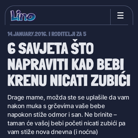
14.JANUARY.2016.
I
RODITELJI ZA 5
6 SAVJETA ŠTO
NAPRAVITI KAD BEBI
KRENU NICATI ZUBIĆI
Drage mame, možda ste se uplašile da vam
nakon muka s grčevima vaše bebe
napokon stiže odmor i san. Ne brinite –
taman će vašoj bebi početi nicati zubići pa
vam stiže nova dnevna (i noćna)