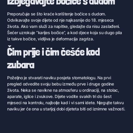
Izbjegavajte bočice s dudom
Preporučuje se što kraće korištenje bočice s dudom.
Odvikavajte svoje dijete od nje najkasnije do 18. mjeseca
života. Ako vam služi za napitke, gledajte da nisu zaslađeni.
Šećer uzrokuje “karijes bočice”, a kod djece koja su dugo pila
iz takve bočice, vidljiva je deformacija zagriza.
Čim prije i čim češće kod
zubara
Poželjno je stvarati naviku posjeta stomatologu. Na prvi
pregled odvedite svoju bebu između prve i druge godine
života. Neka se navikne na atmosferu u ordinaciji, na stolac,
aparate, iglice i zvukove. Dijete vodite svakih tri do šest
mjeseci na kontrolu, najbolje kad i vi sami idete. Njegujte takvu
naviku jer će ona u starijoj dobi djeteta biti od iznimne važnosti.