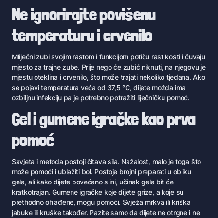
Ne ignorirajte povišenu
temperaturu i crvenilo
Mliječni zubi svojim rastom i funkcijom potiču rast kosti i čuvaju
mjesto za trajne zube. Prije nego će zubić niknuti, na njegovu je
mjestu oteklina i crvenilo, što može trajati nekoliko tjedana. Ako
se pojavi temperatura veća od 37,5 °C, dijete možda ima
ozbiljnu infekciju pa je potrebno potražiti liječničku pomoć.
Gel i gumene igračke kao prva
pomoć
Savjeta i metoda postoji čitava sila. Nažalost, malo je toga što
može pomoći i ublažiti bol. Postoje brojni preparati u obliku
gela, ali kako dijete povećano slini, učinak gela bit će
kratkotrajan. Gumene igračke koje dijete grize, a koje su
prethodno ohlađene, mogu pomoći. Svježa mrkva ili kriška
jabuke ili kruške također. Pazite samo da dijete ne otrgne i ne