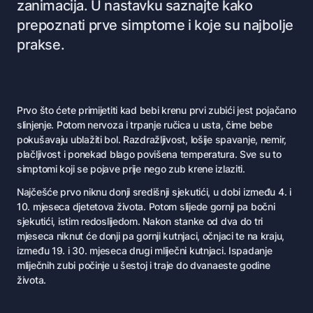
zanimacija. U nastavku saznajte kako
prepoznati prve simptome i koje su najbolje
prakse.
P
rvo što ćete primijetiti kad bebi krenu prvi zubići jest pojačano
slinjenje. Potom nervoza i trpanje ručica u usta, čime bebe
pokušavaju ublažiti bol. Razdražljivost, lošije spavanje, nemir,
plačljivost i ponekad blago povišena temperatura. Sve su to
simptomi koji se pojave prije nego zub krene izlaziti.
Najčešće prvo niknu donji središnji sjekutići, u dobi između 4. i
10. mjeseca djetetova života. Potom slijede gornji pa bočni
sjekutići, istim redoslijedom. Nakon stanke od dva do tri
mjeseca niknut će donji pa gornji kutnjaci, očnjaci te na kraju,
između 19. i 30. mjeseca drugi mliječni kutnjaci. Ispadanje
mliječnih zubi počinje u šestoj i traje do dvanaeste godine
života.